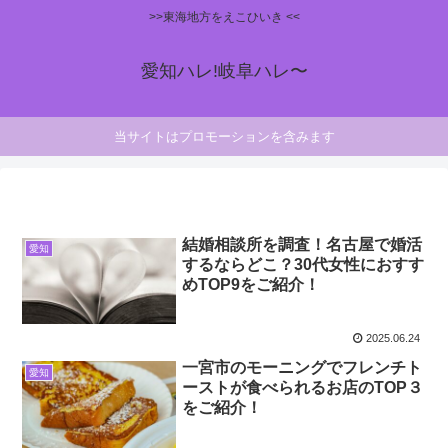
>>東海地方をえこひいき <<
愛知ハレ!岐阜ハレ〜
当サイトはプロモーションを含みます
結婚相談所を調査！名古屋で婚活
愛知
するならどこ？30代女性におすす
めTOP9をご紹介！
2025.06.24
一宮市のモーニングでフレンチト
愛知
ーストが食べられるお店のTOP３
をご紹介！